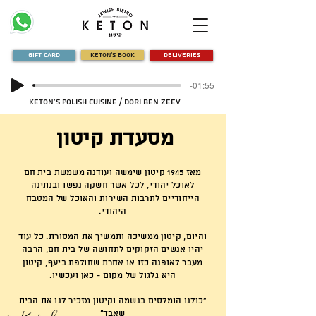
Gift Card
Keton's Book
Deliveries
-01:55
Keton's Polish Cuisine / Dori Ben Zeev
מסעדת קיטון
מאז 1945 קיטון שימשה ועודנה משמשת בית חם
לאוכל יהודי, לכל אשר חשקה נפשו ובנתינה
הייחודיים לתרבות השירות והאוכל של המטבח
היהודי.
והיום, קיטון ממשיכה ותמשיך את המסורת. כל עוד
יהיו אנשים הזקוקים לתחושה של בית חם, הרבה
מעבר לאופנה כזו או אחרת שחולפת ביעף, קיטון
היא גלגול של מקום - כאן ועכשיו.
"כולנו הומלסים בנשמה וקיטון מזכיר לנו את הבית
שאבד"