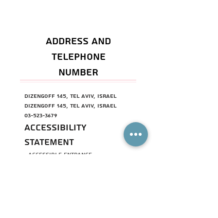
Address and
telephone
number
Dizengoff 145, Tel Aviv, Israel
Dizengoff 145, Tel Aviv, Israel
03-523-3679
Accessibility
Statement
- Accessible entrance
- No accessible services
- Partially accessible seating
- No parking nearby
Accessibility Manager
:
Orna
03-
523-3679
For the full accessibility