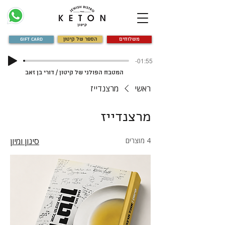
משלוחים
הספר של קיטון
Gift Card
-01:55
המטבח הפולני של קיטון / דורי בן זאב
ראשי
מרצנדייז
מרצנדייז
4 מוצרים
סינון ומיון