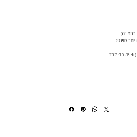
ו בתמונה
איסוף עצמי בתיאום מראש מהמסעדה בכתובת דיזינגוף 145, תל
בתיאום מראש