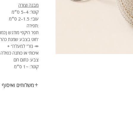
מבנה וצורה
קוטר: 4–5 ס״מ
עובי: 1.5–2 ס״מ
תפירה:
תפר היקפי מודגש (כמ)
חוט בצבע שמנת כהה יותר לווינטג'
+ “גזר” למעלה 🥕
בד: לבד (Felt) איכותי או כותנה כפולה
צבע: כתום חם
קוטר: ~1 ס״מ
משלוחים ואיסוף
משלוח חינם לכל הארץ
אביב
משלוח לחו״ל בעלות ו