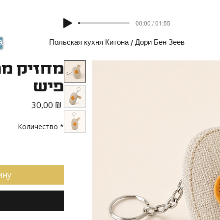
00:00 / 01:55
а
Польская кухня Китона / Дори Бен Зеев
מחזיק מפ
פיש
Цена
30,00 ₪
Количество
*
ину